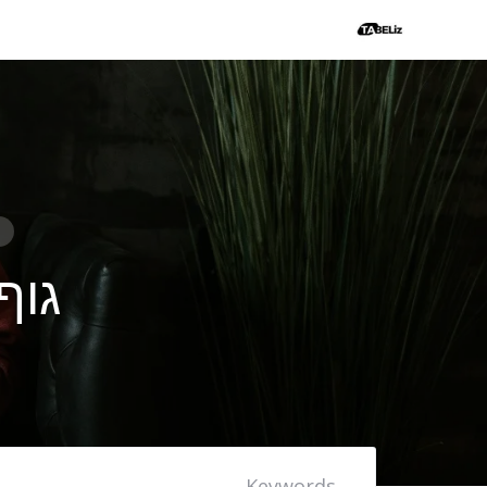
Ski
t
conten
NG
גוף