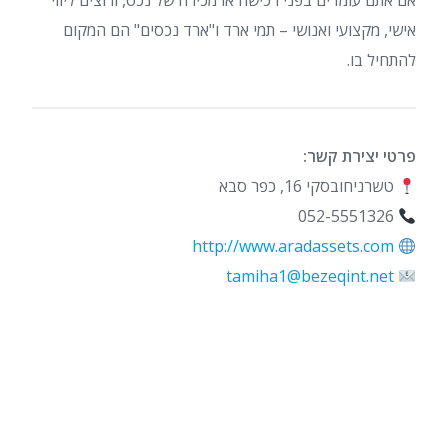
אם אתם עומדים בפני רכישה או מכירה של נכס, ורוצים ליווי
אישי, מקצועי ואנושי – תמי ארד ו"ארד נכסים" הם המקום
להתחיל בו.
פרטי יצירת קשר:
טשרניחובסקי 16, כפר סבא
052-5551326
http://www.aradassets.com
tamiha1@bezeqint.net