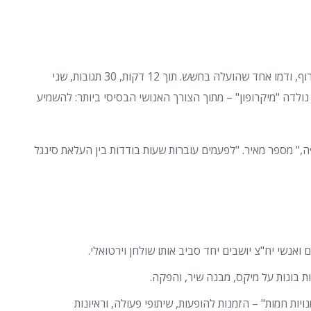
זה היה לילה שקט בדרום תל אביב. סטודיו קטן, קפה שרוף, ודמו אחד שהועלה בחשש. תוך 12 דקות, 30 תגובות, שני
ולדה "מיקרופון" – מתוך הצורך האנושי הבסיסי ביותר: להשמיע
," מספר מאיר. "לפעמים עוברות שעות בודדות בין העלאת סינגל
 ואנשי יח"צ יושבים יחד סביב אותו שולחן וירטואלי.
ת בונות על מיקס, מבנה שיר, והפקה.
ות חמות" – הזמנות להופעות, שיתופי פעולה, וראיונות