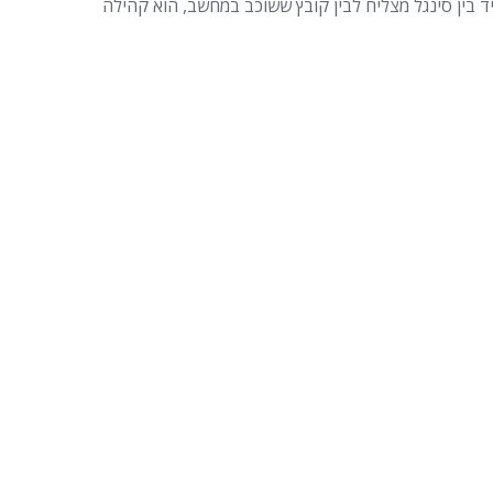
 בין סינגל מצליח לבין קובץ ששוכב במחשב, הוא קהילה