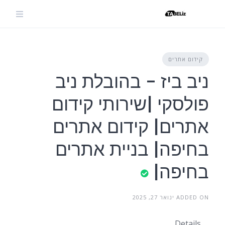
Ski
t
conten
קידום אתרים
ניב ביז - בהובלת ניב
פולסקי |שירותי קידום
אתרים| קידום אתרים
בחיפה| בניית אתרים
בחיפה|
ADDED ON ינואר 27, 2025
Details