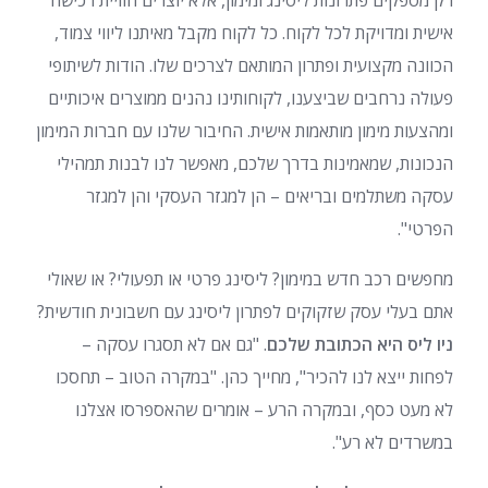
רק מספקים פתרונות ליסינג ומימון, אלא יוצרים חוויית רכישה
אישית ומדויקת לכל לקוח. כל לקוח מקבל מאיתנו ליווי צמוד,
הכוונה מקצועית ופתרון המותאם לצרכים שלו. הודות לשיתופי
פעולה נרחבים שביצענו, לקוחותינו נהנים ממוצרים איכותיים
ומהצעות מימון מותאמות אישית. החיבור שלנו עם חברות המימון
הנכונות, שמאמינות בדרך שלכם, מאפשר לנו לבנות תמהילי
עסקה משתלמים ובריאים – הן למגזר העסקי והן למגזר
הפרטי".
מחפשים רכב חדש במימון? ליסינג פרטי או תפעולי? או שאולי
אתם בעלי עסק שזקוקים לפתרון ליסינג עם חשבונית חודשית?
ניו ליס היא הכתובת שלכם
. "גם אם לא תסגרו עסקה –
לפחות ייצא לנו להכיר", מחייך כהן. "במקרה הטוב – תחסכו
לא מעט כסף, ובמקרה הרע – אומרים שהאספרסו אצלנו
במשרדים לא רע".