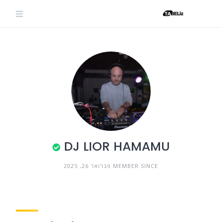
Ski
t
conten
DJ LIOR HAMAMU
MEMBER SINCE פברואר 26, 2025