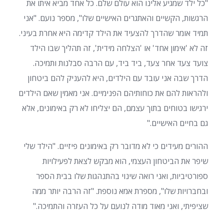
"כל ילד שמגיע אלינו הוא עולם שלם. כל אחד מביא איתו את
הרגשות, הקשיים והאתגרים האישיים שלו", מספר נועם. "אני
תמיד אומר שהדרך להצעיד את הילד קדימה היא אחרת בעיני.
זה לא 'אימון אחד' או 'הצלחה מידית', זה תהליך שבו הילד
צועד צעד אחר צעד, ביד ביד, עם הרבה סבלנות ותמיכה.
הדרך שבה אני עובד עם הילדים, היא להעניק להם ביטחון
ולהראות להם את כוחותיהם הפנימיים. אני מאמין שאם הילדים
ירגישו בטוחים בתוך עצמם, הם יצליחו לא רק באימונים, אלא
גם בחיים האישיים."
ההורים מעידים כי לא מדובר רק באימונים פיזיים. "הילד שלי
שיפר את הביטחון העצמי, הוא מבקש לצאת לפעילויות
ספורטיביות, ואני רואה שינוי בהתנהגות שלו בבית הספר
ובחברויות שלו", מספרת אמא נוספת. "זה הרבה יותר ממה
שציפיתי, ואני מאוד מודה לנועם על כל העזרה והתמיכה."